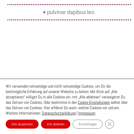
+
pulvinar dapibus leo.
Wir verwenden notwendige und nicht notwendige Cookies, um Dir die
bestmögliche Erfahrung auf unserer Website zu bieten. Mit Klick auf „Alle
akzeptieren“ willigst Du in alle Cookies ein, mit „Alle ablehnen“ verweigerst Du
das Setzen von Cookies. Oder bestimme in den
Cookie-Einstellungen
selbst über
das Setzen von Cookies. Hier erfährst Du auch, welche Cookies wir setzen.
Weitere Informationen:
Datenschutzerklärung
|
Impressum
Kontakt
Datenschutzerklärung
Impressum
FAQ
GDPR Cookie-Ba
Alle akzeptieren
Alle ablehnen
Einstellungen
Neve
| Präsentiert von
WordPress