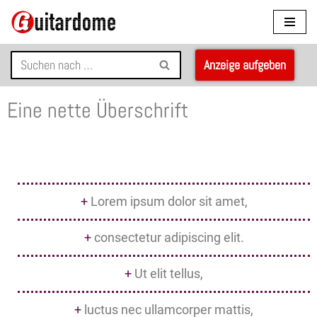
Zum
Inhalt
Anzeige aufgeben
springen
Eine nette Überschrift
+
Lorem ipsum dolor sit amet,
+
consectetur adipiscing elit.
+
Ut elit tellus,
+
luctus nec ullamcorper mattis,